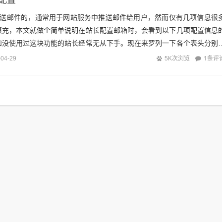
动推送邮件的，通常用于网站服务中推送邮件给用户，然而仅有几项信息很
填充，本文就做个简单说明在站长配置邮箱时，会看到以下几项配置信息
和没使用过这块功能的站长经常无从下手。现在来罗列一下各个表头分别
TP服务器地址，端口腾讯QQ邮箱...
1条评
-04-29
5K次浏览