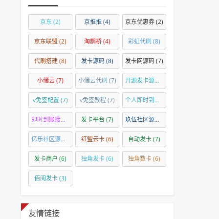
京东
(2)
京推推
(4)
京东优惠券
(2)
京东联盟
(2)
淘鹊桥
(4)
彩虹代刷
(8)
代刷搭建
(8)
发卡源码
(8)
发卡网源码
(7)
小储云
(7)
小储云代刷
(7)
开源发卡源码
(7)
v免签配置
(7)
v免签教程
(7)
个人即时到账
(7)
即时到账接口
(7)
发卡平台
(7)
玖伍社区源码
(7)
亿乐社区源码
(7)
红盟云卡
(6)
自动发卡
(7)
发卡商户
(6)
独角发卡
(6)
独角数卡
(6)
佰阅发卡
(3)
友情链接