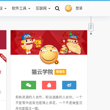
设
软件工具
互联网
登录
猫云学院
度
管理员
论
和有资源的人合作，和没退路的人合伙。一个
不是雪中送炭也是锦上添花，一个不是破釜沉
舟也是孤注一掷。