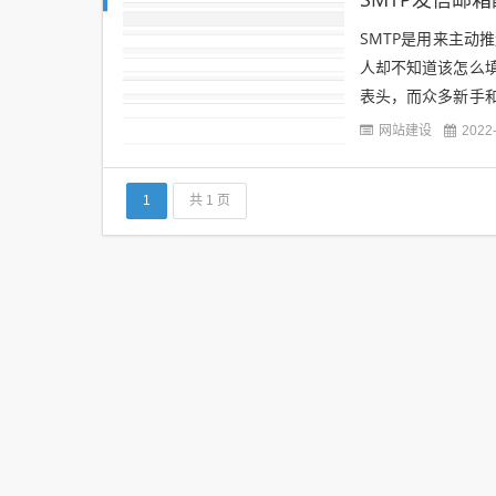
SMTP是用来主
人却不知道该怎么
表头，而众多新手
什么，常见的几种SM
网站建设
2022
1
共 1 页