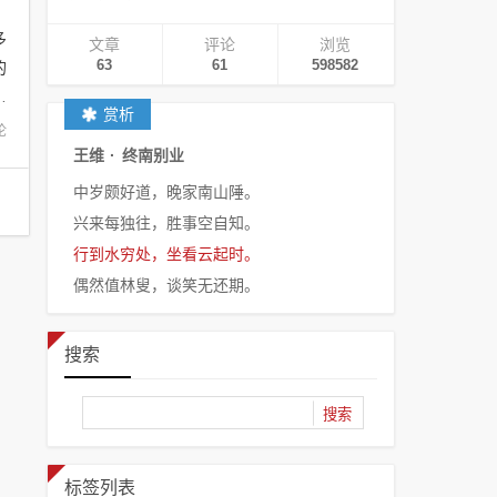
多
文章
评论
浏览
的
63
61
598582
是
赏析
论
王维
·
终南别业
中岁颇好道，晚家南山陲。
兴来每独往，胜事空自知。
行到水穷处，坐看云起时。
偶然值林叟，谈笑无还期。
搜索
标签列表