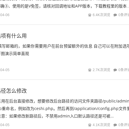
否正确③、使用的是V免签，请核对回调地址和APP版本，下载教程里的版本h
...
0条评
-04-06
6.4K次浏览
选项有什么用
填写邮箱的，如果你需要用户在前台预留额外的信息 自己可以在附加选
下图演示简单直观
0条评
-04-05
2.7K次浏览
路径怎么修改
在后台直接修改，想要修改后台路径的访问文件夹路径/public/admin
p重命名，例如改为ceshi.php。然后再到/application/config.php文件
注意：如果修改新路径后，不禁用admin入口默认路径还是可被...
0条评
-04-05
4.1K次浏览