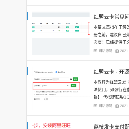
红盟云卡常见
本篇文章指在于解答后台
册之前，建议自己
态度！已经提供了
帮助，希望你会动嘴的
网站源码
2021
红盟云卡 - 
本教程为红盟云发
法使用，如强行在
群】 代搭建联系QQ：
载地址：https://...
网站源码
2021
荔枝发卡支付