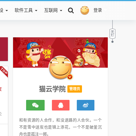
设
软件工具
互联网
登录
猫云学院
度
管理员
论
和有资源的人合作，和没退路的人合伙。一个
不是雪中送炭也是锦上添花，一个不是破釜沉
舟也是孤注一掷。