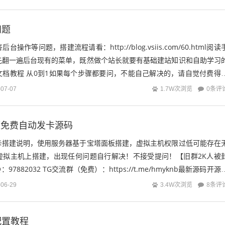
问题
操作等问题，搭建流程请看：http://blog.vsiis.com/60.html阅读
先翻一遍后台现有的菜单，既然做个站长就要有基础建站知识和自助学习
文档教程 从0到1如果每个步骤都要问，不能自己解决的，请自觉付费得
同...
0条评
-07-07
1.7W次浏览
开源免费自动发卡源码
卡搭建说明，使用服务器基于宝塔面板搭建，虚拟主机权限过低可能存在
虚拟主机上搭建，出现任何问题自行解决！不接受提问！【旧群2K人被
97882032 TG交流群（免费）：https://t.me/hmyknb最新源码开源
8条评
-06-29
3.4W次浏览
配置教程