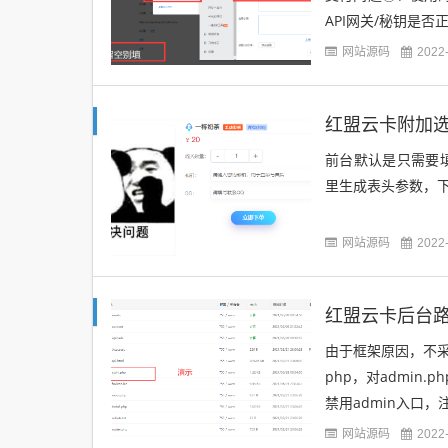
API网关/秘钥是
tp://blog.vsiis.com/
网站源码
2022
红盟云卡附加
前台默认是只需要
里生成表头参数，
网站源码
2022
红盟云卡后台
由于框架原因，不采用
php，对admin.ph
禁用admin入口，
网站源码
2022