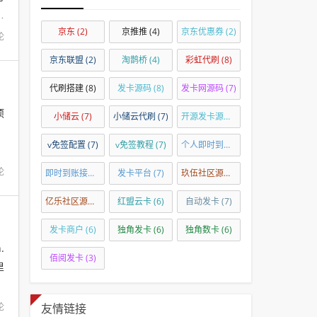
t
京东
(2)
京推推
(4)
京东优惠券
(2)
论
京东联盟
(2)
淘鹊桥
(4)
彩虹代刷
(8)
代刷搭建
(8)
发卡源码
(8)
发卡网源码
(7)
项
小储云
(7)
小储云代刷
(7)
开源发卡源码
(7)
v免签配置
(7)
v免签教程
(7)
个人即时到账
(7)
论
即时到账接口
(7)
发卡平台
(7)
玖伍社区源码
(7)
亿乐社区源码
(7)
红盟云卡
(6)
自动发卡
(7)
发卡商户
(6)
独角发卡
(6)
独角数卡
(6)
.
佰阅发卡
(3)
里
论
友情链接