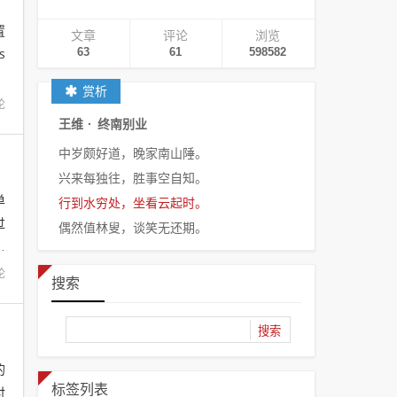
置
文章
评论
浏览
s
63
61
598582
赏析
论
王维
·
终南别业
中岁颇好道，晚家南山陲。
兴来每独往，胜事空自知。
单
行到水穷处，坐看云起时。
过
偶然值林叟，谈笑无还期。
不
论
搜索
的
标签列表
付