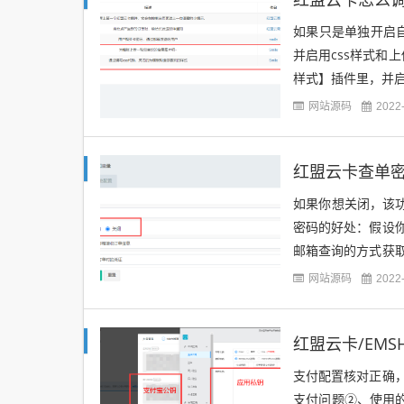
如果只是单独开启
并启用css样式和
样式】插件里，并启用 .mai
网站源码
2022
红盟云卡查单
如果你想关闭，该
密码的好处：假设
邮箱查询的方式获
知道查单密码他是无
网站源码
2022
红盟云卡/EM
支付配置核对正确
支付问题②、使用