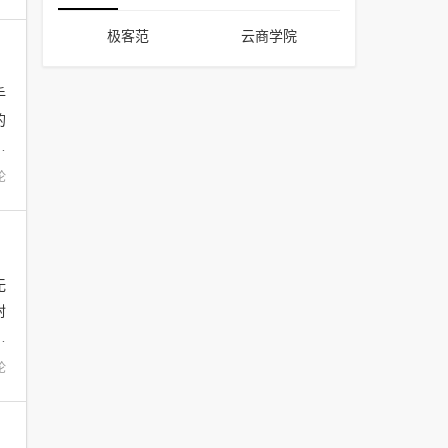
极客范
云商学院
手
的
到
论
无
封
下
论