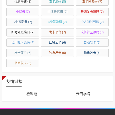
代刷搭建
(8)
发卡源码
(8)
发卡网源码
(7)
小储云
(7)
小储云代刷
(7)
开源发卡源码
(7)
v免签配置
(7)
v免签教程
(7)
个人即时到账
(7)
即时到账接口
(7)
发卡平台
(7)
玖伍社区源码
(7)
亿乐社区源码
(7)
红盟云卡
(6)
自动发卡
(7)
发卡商户
(6)
独角发卡
(6)
独角数卡
(6)
佰阅发卡
(3)
友情链接
极客范
云商学院