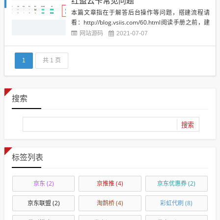
红盟云卡常见问题
被...
本篇文章指在于解答后台操作等问题，搭建流程请
看：http://blog.vsiis.com/60.html阅读手册之前，建
议自己先翻一遍后台现有的菜单，既然做个站长就要
网站源码
2021-07-07
有基础建站知识和自助学习的态度！已经提供了文档
教程 从0到1如果每个步骤都要问，不能自己解决的，
1
共 1 页
请自觉付费得到帮助，希望你会动嘴的同...
搜索
标签列表
京东
(2)
京推推
(4)
京东优惠券
(2)
京东联盟
(2)
淘鹊桥
(4)
彩虹代刷
(8)