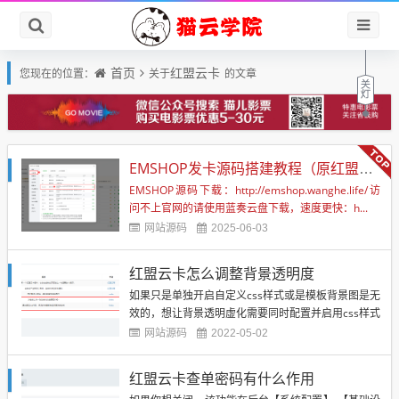
首页
红盟云卡
您现在的位置：
关于
的文章
EMSHOP发卡源码搭建教程（原红盟云卡）
EMSHOP源码下载：http://emshop.wanghe.life/访
问不上官网的请使用蓝奏云盘下载，速度更快：h...
网站源码
2025-06-03
红盟云卡怎么调整背景透明度
如果只是单独开启自定义css样式或是模板背景图是无
效的，想让背景透明虚化需要同时配置并启用css样式
和上传背景图才会生效，透明代码如下将以下代码复
网站源码
2022-05-02
制粘贴进【自定义模板css样式】插件里，并启用 .ma
in .main-box{ background-color:rgba(255,255,255,
红盟云卡查单密码有什么作用
0....