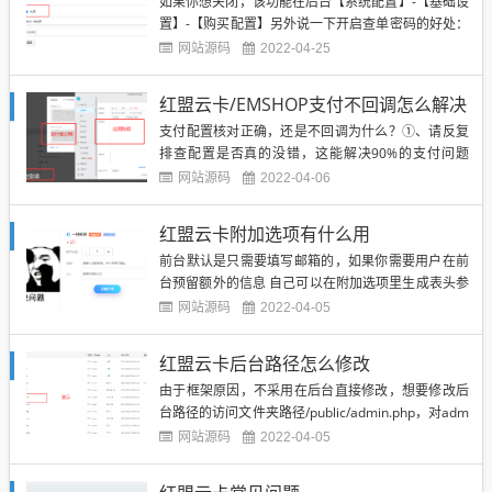
如果你想关闭，该功能在后台【系统配置】-【基础设
置】-【购买配置】另外说一下开启查单密码的好处：
假设你售卖的商品是可循环使用的，在没开启查单密
网站源码
2022-04-25
码之前，任何人都可以通过邮箱查询的方式获取到卡
密信息。如果开启了查单密码，就算对方知道你下单
红盟云卡/EMSHOP支付不回调怎么解决
所填的邮箱，不知道查单密码他是无法提取到卡密信
支付配置核对正确，还是不回调为什么？①、请反复
息的。案例1：你售卖...
排查配置是否真的没错，这能解决90%的支付问题
②、使用的是易支付/码支付，请核对自己服务器网络
网站源码
2022-04-06
是否正常、所使用的易/码支付API网关/秘钥是否正确
③、使用的是V免签，请核对回调地址和APP版本，下
红盟云卡附加选项有什么用
载教程里的版本http://blog.vsiis.com/...
前台默认是只需要填写邮箱的，如果你需要用户在前
台预留额外的信息 自己可以在附加选项里生成表头参
数，下图演示简单直观
网站源码
2022-04-05
红盟云卡后台路径怎么修改
由于框架原因，不采用在后台直接修改，想要修改后
台路径的访问文件夹路径/public/admin.php，对adm
in.php重命名，例如改为ceshi.php。然后再到/applic
网站源码
2022-04-05
ation/config.php文件里禁用admin入口，注意：如果
修改新路径后，不禁用admin入口默认路径还是可